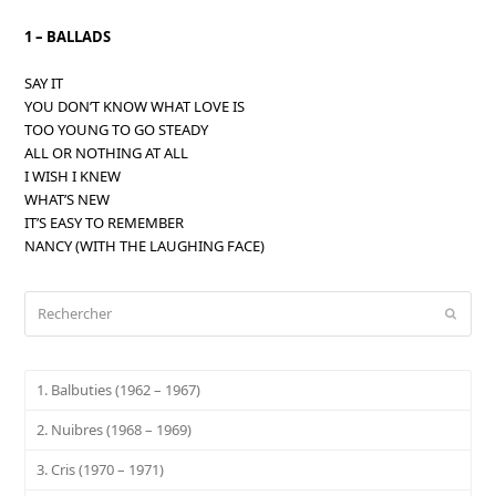
1 – BALLADS
SAY IT
YOU DON’T KNOW WHAT LOVE IS
TOO YOUNG TO GO STEADY
ALL OR NOTHING AT ALL
I WISH I KNEW
WHAT’S NEW
IT’S EASY TO REMEMBER
NANCY (WITH THE LAUGHING FACE)
Rechercher
Envoy
1. Balbuties (1962 – 1967)
2. Nuibres (1968 – 1969)
3. Cris (1970 – 1971)