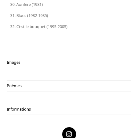
30. Aurifère (1981)
31. Blues (1982-1985)
32. C’est le bouquet (1995-2005)
Images
Poèmes
Informations
I