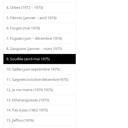
4. Orbes (1972 – 1973)
5. Fièvres (janvier – avril 1974)
6. Forges (mai 1974)
7. Fugues (juin – décembre 1974)
8. Sanguine (janvier – mars 1975)
9. Souillée (avril-mai 1975)
10. Saillie (juin-septembre 1975)
11. Saignée (octobre-décembre1975)
12. Je me marre (1974-1975)
13. Etherangoisses (1975)
14. Pas à pas (1962-1975)
15. J’effroi (1976)