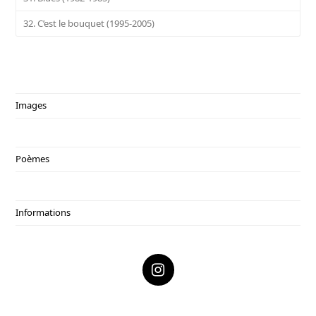
32. C’est le bouquet (1995-2005)
Images
Poèmes
Informations
I
n
s