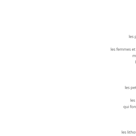
les 
les femmes et 
m
les pe
les
qui fon
les litho