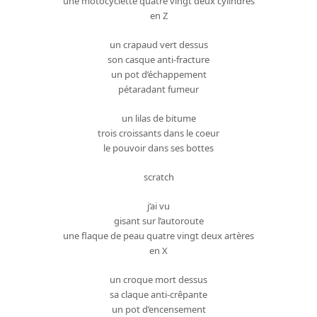
une motocyclette quatre vingt deux cylindres
en Z
un crapaud vert dessus
son casque anti-fracture
un pot d’échappement
pétaradant fumeur
un lilas de bitume
trois croissants dans le coeur
le pouvoir dans ses bottes
scratch
j’ai vu
gisant sur l’autoroute
une flaque de peau quatre vingt deux artères
en X
un croque mort dessus
sa claque anti-crêpante
un pot d’encensement