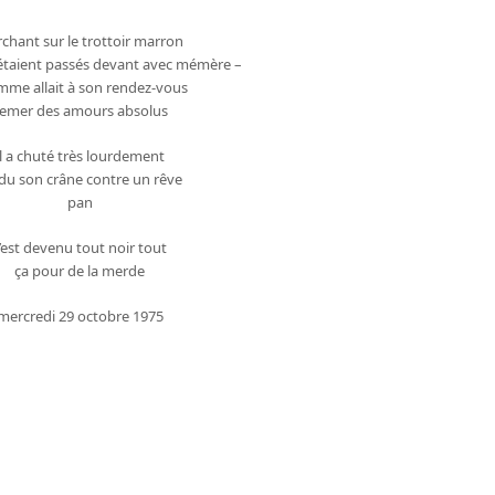
chant sur le trottoir marron
 étaient passés devant avec mémère –
mme allait à son rendez-vous
emer des amours absolus
il a chuté très lourdement
du son crâne contre un rêve
pan
’est devenu tout noir tout
ça pour de la merde
mercredi 29 octobre 1975