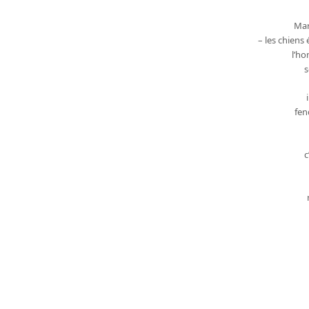
Mar
– les chiens
l’ho
s
fen
c