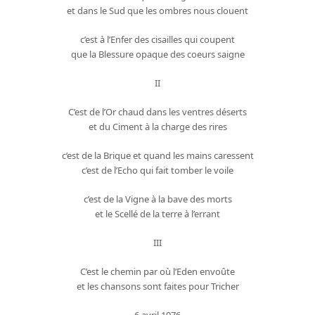
et dans le Sud que les ombres nous clouent
c’est à l’Enfer des cisailles qui coupent
que la Blessure opaque des coeurs saigne
II
C’est de l’Or chaud dans les ventres déserts
et du Ciment à la charge des rires
c’est de la Brique et quand les mains caressent
c’est de l’Echo qui fait tomber le voile
c’est de la Vigne à la bave des morts
et le Scellé de la terre à l’errant
III
C’est le chemin par où l’Eden envoûte
et les chansons sont faites pour Tricher
6 avril 1976