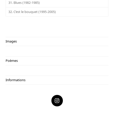
31. Blues (1982-1985)
32. C’est le bouquet (1995-2005)
Images
Poèmes
Informations
I
n
s