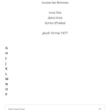
toutes les femmes
trois fois
dans trois
écrins d’haïkaï
jeudi 19 mai 1977
G
H
I
J
K
L
M
N
O
P
Rechercher
Envoy