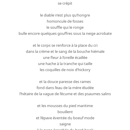
se crépit
le diable n’est plus qu’hongre
homoncule de fosses
le souffle qui le ronge
bulle encore quelques gouffres sous la neige acrobate
et le corps se renforce à la place du cri
dans la crème et le sang de la bouche hiémale
une fleur à l’oreille écaillée
une hache à la tranche qui taille
les coquilles de noix d’hickory
et la douce paresse des rames
fond dans l’eau de la mère éludée
l’hétaïre de la vague de l’écume et des psaumes salins
et les mousses du pied maritime
bouillent
et l’épave éventée du boeuf mode
saigne
à la page écorchée du herd-book