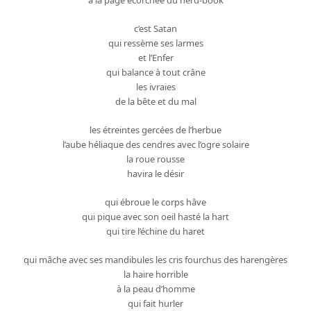
c’est Satan
qui ressème ses larmes
et l’Enfer
qui balance à tout crâne
les ivraies
de la bête et du mal
les étreintes gercées de l’herbue
l’aube héliaque des cendres avec l’ogre solaire
la roue rousse
havira le désir
qui ébroue le corps hâve
qui pique avec son oeil hasté la hart
qui tire l’échine du haret
qui mâche avec ses mandibules les cris fourchus des harengères
la haire horrible
à la peau d’homme
qui fait hurler