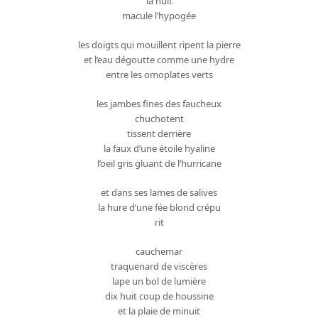
la nuit
macule l’hypogée
les doigts qui mouillent ripent la pierre
et l’eau dégoutte comme une hydre
entre les omoplates verts
les jambes fines des faucheux
chuchotent
tissent derrière
la faux d’une étoile hyaline
l’oeil gris gluant de l’hurricane
et dans ses lames de salives
la hure d’une fée blond crépu
rit
cauchemar
traquenard de viscères
lape un bol de lumière
dix huit coup de houssine
et la plaie de minuit