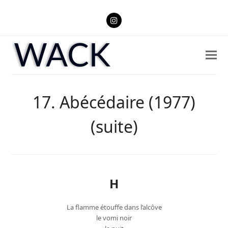
Instagram
17. Abécédaire (1977)
(suite)
H
La flamme étouffe dans l’alcôve
le vomi noir