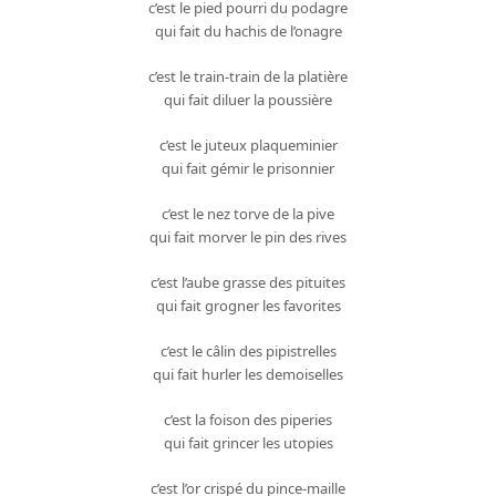
c’est le pied pourri du podagre
qui fait du hachis de l’onagre
c’est le train-train de la platière
qui fait diluer la poussière
c’est le juteux plaqueminier
qui fait gémir le prisonnier
c’est le nez torve de la pive
qui fait morver le pin des rives
c’est l’aube grasse des pituites
qui fait grogner les favorites
c’est le câlin des pipistrelles
qui fait hurler les demoiselles
c’est la foison des piperies
qui fait grincer les utopies
c’est l’or crispé du pince-maille