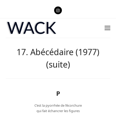
Instagram
17. Abécédaire (1977)
(suite)
P
C’est la pyorrhée de l’écorchure
qui fait échancrer les figures