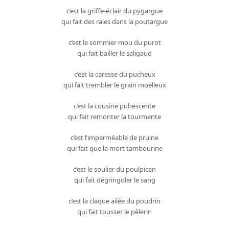
c’est la griffe-éclair du pygargue
qui fait des raies dans la poutargue
c’est le sommier mou du purot
qui fait bailler le saligaud
c’est la caresse du pucheux
qui fait trembler le grain moelleux
c’est la cousine pubescente
qui fait remonter la tourmente
c’est l’imperméable de pruine
qui fait que la mort tambourine
c’est le soulier du poulpican
qui fait dégringoler le sang
c’est la claque ailée du poudrin
qui fait tousser le pèlerin