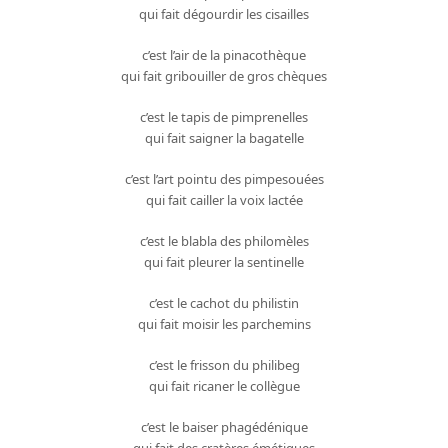
qui fait dégourdir les cisailles
c’est l’air de la pinacothèque
qui fait gribouiller de gros chèques
c’est le tapis de pimprenelles
qui fait saigner la bagatelle
c’est l’art pointu des pimpesouées
qui fait cailler la voix lactée
c’est le blabla des philomèles
qui fait pleurer la sentinelle
c’est le cachot du philistin
qui fait moisir les parchemins
c’est le frisson du philibeg
qui fait ricaner le collègue
c’est le baiser phagédénique
qui fait des cratères émétiques