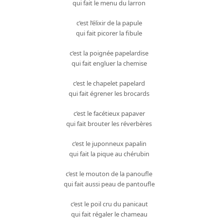
qui fait le menu du larron
c’est l’élixir de la papule
qui fait picorer la fibule
c’est la poignée papelardise
qui fait engluer la chemise
c’est le chapelet papelard
qui fait égrener les brocards
c’est le facétieux papaver
qui fait brouter les réverbères
c’est le juponneux papalin
qui fait la pique au chérubin
c’est le mouton de la panoufle
qui fait aussi peau de pantoufle
c’est le poil cru du panicaut
qui fait régaler le chameau