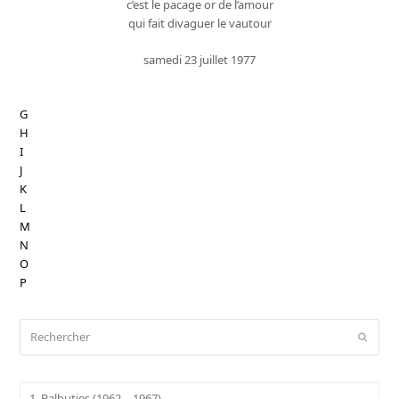
c’est le pacage or de l’amour
qui fait divaguer le vautour
samedi 23 juillet 1977
G
H
I
J
K
L
M
N
O
P
Rechercher
Envoy
1. Balbuties (1962 – 1967)