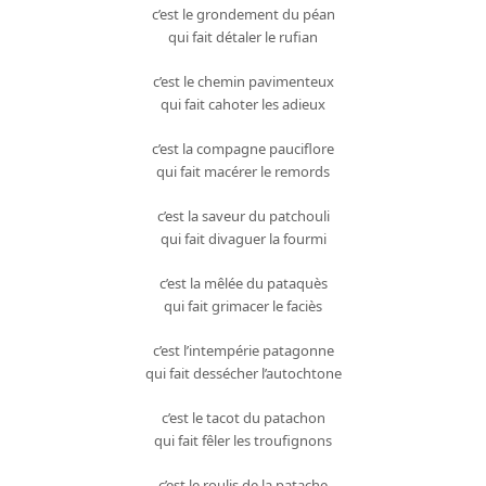
c’est le grondement du péan
qui fait détaler le rufian
c’est le chemin pavimenteux
qui fait cahoter les adieux
c’est la compagne pauciflore
qui fait macérer le remords
c’est la saveur du patchouli
qui fait divaguer la fourmi
c’est la mêlée du pataquès
qui fait grimacer le faciès
c’est l’intempérie patagonne
qui fait dessécher l’autochtone
c’est le tacot du patachon
qui fait fêler les troufignons
c’est le roulis de la patache