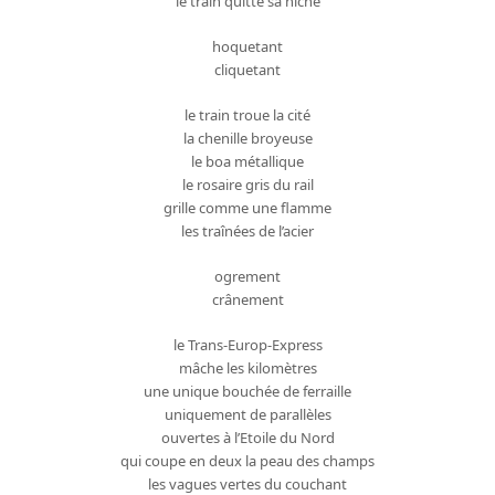
le train quitte sa niche
hoquetant
cliquetant
le train troue la cité
la chenille broyeuse
le boa métallique
le rosaire gris du rail
grille comme une flamme
les traînées de l’acier
ogrement
crânement
le Trans-Europ-Express
mâche les kilomètres
une unique bouchée de ferraille
uniquement de parallèles
ouvertes à l’Etoile du Nord
qui coupe en deux la peau des champs
les vagues vertes du couchant