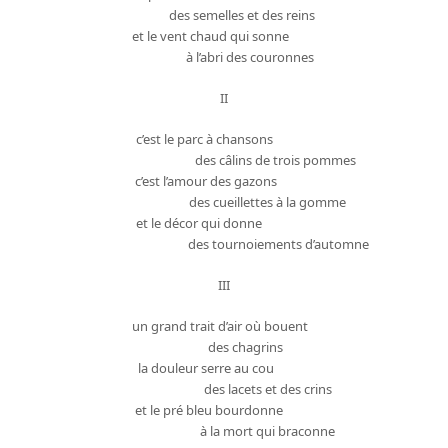
des semelles et des reins
et le vent chaud qui sonne
à l’abri des couronnes
II
c’est le parc à chansons
des câlins de trois pommes
c’est l’amour des gazons
des cueillettes à la gomme
et le décor qui donne
des tournoiements d’automne
III
un grand trait d’air où bouent
des chagrins
la douleur serre au cou
des lacets et des crins
et le pré bleu bourdonne
à la mort qui braconne