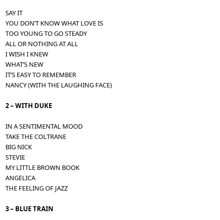
SAY IT
YOU DON’T KNOW WHAT LOVE IS
TOO YOUNG TO GO STEADY
ALL OR NOTHING AT ALL
I WISH I KNEW
WHAT’S NEW
IT’S EASY TO REMEMBER
NANCY (WITH THE LAUGHING FACE)
2 – WITH DUKE
IN A SENTIMENTAL MOOD
TAKE THE COLTRANE
BIG NICK
STEVIE
MY LITTLE BROWN BOOK
ANGELICA
THE FEELING OF JAZZ
3 – BLUE TRAIN