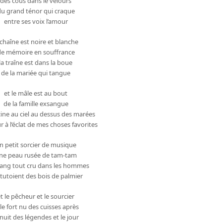
des cous dans le velours
u grand ténor qui craque
entre ses voix l’amour
 chaîne est noire et blanche
de mémoire en souffrance
la traîne est dans la boue
de la mariée qui tangue
et le mâle est au bout
de la famille exsangue
cine au ciel au dessus des marées
 à l’éclat de mes choses favorites
n petit sorcier de musique
ne peau rusée de tam-tam
 sang tout cru dans les hommes
 tutoient des bois de palmier
t le pêcheur et le sourcier
 le fort nu des cuisses après
 nuit des légendes et le jour