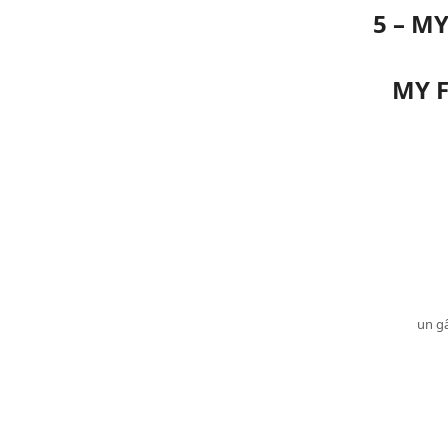
5 – M
MY 
un gâ