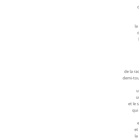
d
la
de la ra
demi-tour
u
u
et le
qui
e
et
la