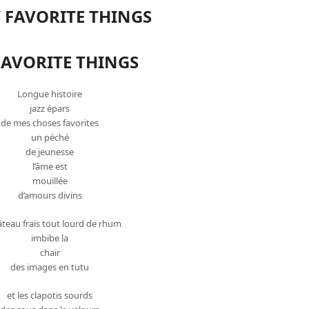
Y FAVORITE THINGS
FAVORITE THINGS
Longue histoire
jazz épars
de mes choses favorites
un péché
de jeunesse
l’âme est
mouillée
d’amours divins
teau frais tout lourd de rhum
imbibe la
chair
des images en tutu
et les clapotis sourds