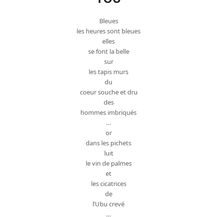
Bleues
les heures sont bleues
elles
se font la belle
sur
les tapis murs
du
coeur souche et dru
des
hommes imbriqués
…
or
dans les pichets
luit
le vin de palmes
et
les cicatrices
de
l’Ubu crevé
…