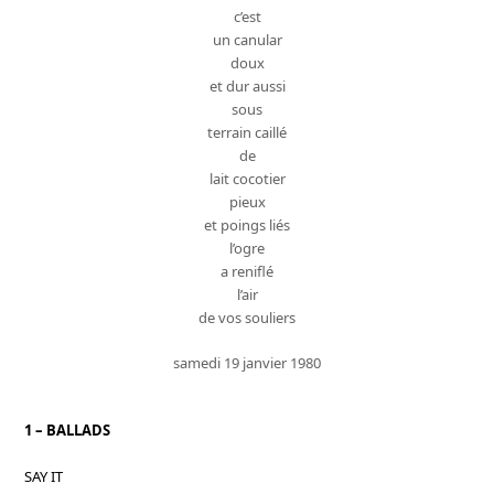
c’est
un canular
doux
et dur aussi
sous
terrain caillé
de
lait cocotier
pieux
et poings liés
l’ogre
a reniflé
l’air
de vos souliers
samedi 19 janvier 1980
1 – BALLADS
SAY IT