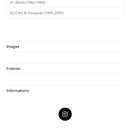
31. Blues (1982-1985)
32. C’est le bouquet (1995-2005)
Images
Poèmes
Informations
I
n
s