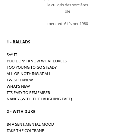
le cul gris des sorcières
olé
mercredi 6 février 1980
1 – BALLADS
SAY IT
YOU DON’T KNOW WHAT LOVE IS
TOO YOUNG TO GO STEADY
ALL OR NOTHING AT ALL
I WISH I KNEW
WHAT’S NEW
IT’S EASY TO REMEMBER
NANCY (WITH THE LAUGHING FACE)
2 – WITH DUKE
IN A SENTIMENTAL MOOD
TAKE THE COLTRANE