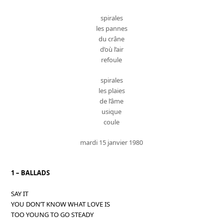
spirales
les pannes
du crâne
d’où l’air
refoule
spirales
les plaies
de l’âme
usique
coule
mardi 15 janvier 1980
1 – BALLADS
SAY IT
YOU DON’T KNOW WHAT LOVE IS
TOO YOUNG TO GO STEADY