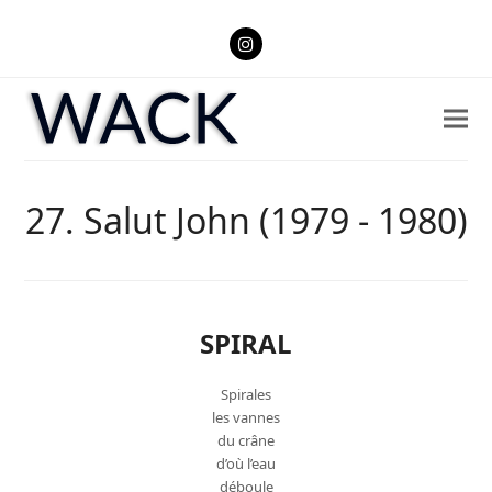
Instagram
27. Salut John (1979 - 1980)
SPIRAL
Spirales
les vannes
du crâne
d’où l’eau
déboule