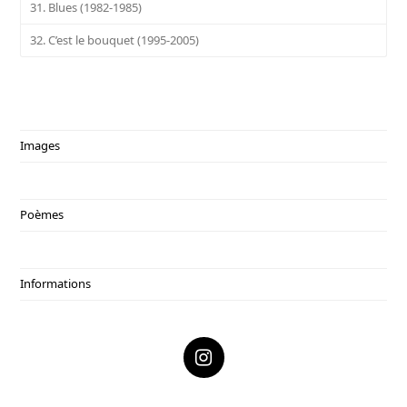
31. Blues (1982-1985)
32. C’est le bouquet (1995-2005)
Images
Poèmes
Informations
I
n
s