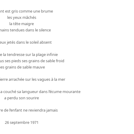
ant est gris comme une brume
les yeux mâchés
la tête maigre
mains tendues dans le silence
eux jetés dans le soleil absent
he la tendresse sur la plage infinie
us ses pieds ses grains de sable froid
ses grains de sable mauve
erre arrachée sur les vagues à la mer
nt a couché sa langueur dans l’écume mourante
a perdu son sourire
re de l’enfant ne reviendra jamais
26 septembre 1971