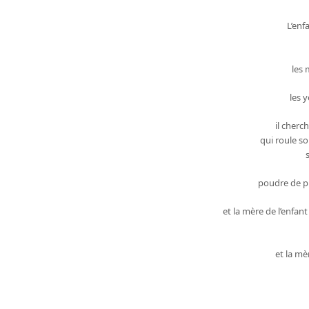
L’enf
les 
les y
il cherc
qui roule so
poudre de pi
et la mère de l’enfa
et la mè