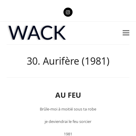
Instagram
30. Aurifère (1981)
AU FEU
Brûle-moi à moitié sous ta robe
je deviendrai le feu sorcier
1981