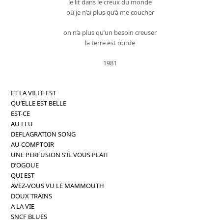
le lit dans le creux du monde
où je n’ai plus qu’à me coucher
on n’a plus qu’un besoin creuser
la terre est ronde
1981
ET LA VILLE EST
QU’ELLE EST BELLE
EST-CE
AU FEU
DEFLAGRATION SONG
AU COMPTOIR
UNE PERFUSION S’IL VOUS PLAIT
D’OGOUE
QUI EST
AVEZ-VOUS VU LE MAMMOUTH
DOUX TRAINS
A LA VIE
SNCF BLUES