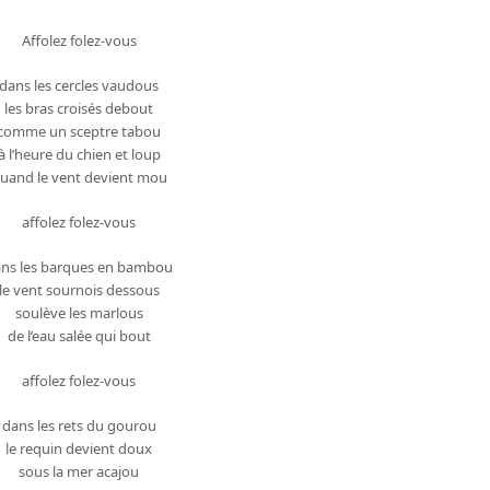
Affolez folez-vous
dans les cercles vaudous
les bras croisés debout
comme un sceptre tabou
à l’heure du chien et loup
uand le vent devient mou
affolez folez-vous
ns les barques en bambou
le vent sournois dessous
soulève les marlous
de l’eau salée qui bout
affolez folez-vous
dans les rets du gourou
le requin devient doux
sous la mer acajou