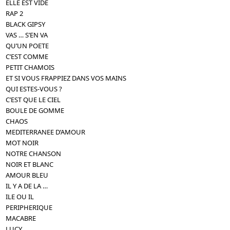
ELLE EST VIDE
RAP 2
BLACK GIPSY
VAS … S’EN VA
QU’UN POETE
C’EST COMME
PETIT CHAMOIS
ET SI VOUS FRAPPIEZ DANS VOS MAINS
QUI ESTES-VOUS ?
C’EST QUE LE CIEL
BOULE DE GOMME
CHAOS
MEDITERRANEE D’AMOUR
MOT NOIR
NOTRE CHANSON
NOIR ET BLANC
AMOUR BLEU
IL Y A DE LA …
ILE OU IL
PERIPHERIQUE
MACABRE
LUCY