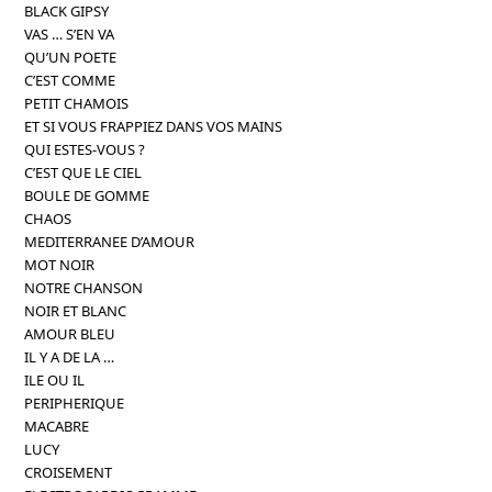
BLACK GIPSY
VAS … S’EN VA
QU’UN POETE
C’EST COMME
PETIT CHAMOIS
ET SI VOUS FRAPPIEZ DANS VOS MAINS
QUI ESTES-VOUS ?
C’EST QUE LE CIEL
BOULE DE GOMME
CHAOS
MEDITERRANEE D’AMOUR
MOT NOIR
NOTRE CHANSON
NOIR ET BLANC
AMOUR BLEU
IL Y A DE LA …
ILE OU IL
PERIPHERIQUE
MACABRE
LUCY
CROISEMENT