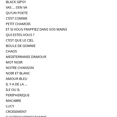
BLACK GIPSY
VAS … S’EN VA
QU’UN POETE
C’EST COMME
PETIT CHAMOIS
ET SI VOUS FRAPPIEZ DANS VOS MAINS
QUI ESTES-VOUS ?
C’EST QUE LE CIEL
BOULE DE GOMME
CHAOS
MEDITERRANEE D’AMOUR
MOT NOIR
NOTRE CHANSON
NOIR ET BLANC
AMOUR BLEU
IL Y A DE LA …
ILE OU IL
PERIPHERIQUE
MACABRE
LUCY
CROISEMENT
ELECTROCARDIOGRAMME