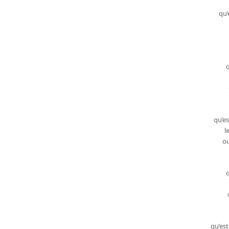
qu’
q
qu’es
l
ou
qu’est