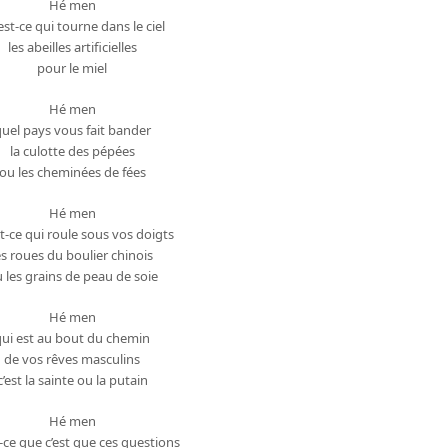
Hé men
est-ce qui tourne dans le ciel
les abeilles artificielles
pour le miel
Hé men
uel pays vous fait bander
la culotte des pépées
ou les cheminées de fées
Hé men
t-ce qui roule sous vos doigts
es roues du boulier chinois
 les grains de peau de soie
Hé men
qui est au bout du chemin
de vos rêves masculins
c’est la sainte ou la putain
Hé men
-ce que c’est que ces questions