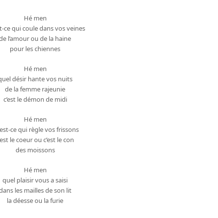
Hé men
t-ce qui coule dans vos veines
de l’amour ou de la haine
pour les chiennes
Hé men
quel désir hante vos nuits
de la femme rajeunie
c’est le démon de midi
Hé men
est-ce qui règle vos frissons
’est le coeur ou c’est le con
des moissons
Hé men
quel plaisir vous a saisi
dans les mailles de son lit
la déesse ou la furie