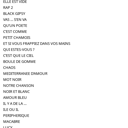
ELLE EST VIDE
RAP 2
BLACK GIPSY
VAS … S’EN VA
QU’UN POETE
C’EST COMME
PETIT CHAMOIS
ET SI VOUS FRAPPIEZ DANS VOS MAINS
QUI ESTES-VOUS ?
C’EST QUE LE CIEL
BOULE DE GOMME
CHAOS
MEDITERRANEE D’AMOUR
MOT NOIR
NOTRE CHANSON
NOIR ET BLANC
AMOUR BLEU
IL Y A DE LA …
ILE OU IL
PERIPHERIQUE
MACABRE
LUCY