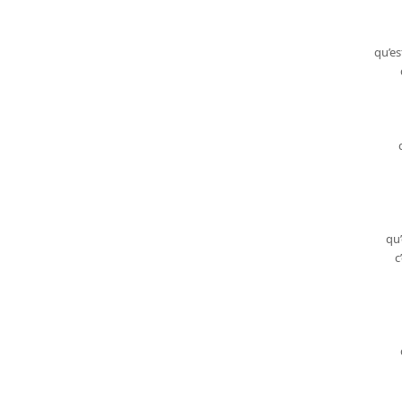
qu’es
qu’
c