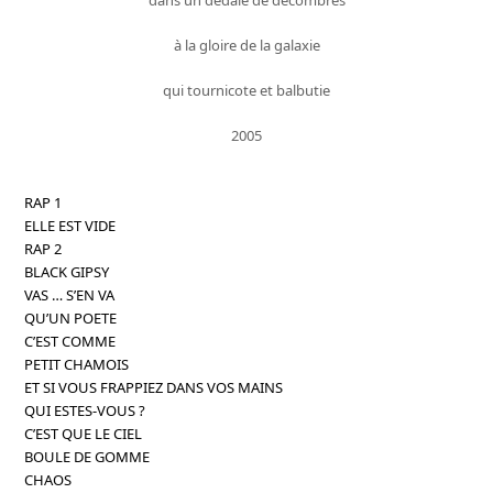
à la gloire de la galaxie
qui tournicote et balbutie
2005
RAP 1
ELLE EST VIDE
RAP 2
BLACK GIPSY
VAS … S’EN VA
QU’UN POETE
C’EST COMME
PETIT CHAMOIS
ET SI VOUS FRAPPIEZ DANS VOS MAINS
QUI ESTES-VOUS ?
C’EST QUE LE CIEL
BOULE DE GOMME
CHAOS