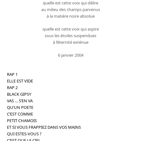
quelle est cette voix qui délire
au milieu des champs parvenus
à la matière noire absolue
quelle est cette voix qui aspire
sous les étoiles suspendues
à l’éternité exténue
6 janvier 2004
RAP 1
ELLE EST VIDE
RAP 2
BLACK GIPSY
VAS … S’EN VA
QU’UN POETE
C’EST COMME
PETIT CHAMOIS
ET SI VOUS FRAPPIEZ DANS VOS MAINS
QUI ESTES-VOUS ?
C’EST QUE LE CIEL