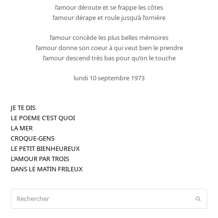
l’amour déroute et se frappe les côtes
l’amour dérape et roule jusqu’à l’ornière
l’amour concède les plus belles mémoires
l’amour donne son coeur à qui veut bien le prendre
l’amour descend très bas pour qu’on le touche
lundi 10 septembre 1973
JE TE DIS
LE POEME C’EST QUOI
LA MER
CROQUE-GENS
LE PETIT BIENHEUREUX
L’AMOUR PAR TROIS
DANS LE MATIN FRILEUX
Rechercher
Envoy