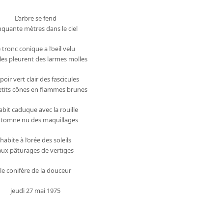
L’arbre se fend
nquante mètres dans le ciel
e tronc conique a l’oeil velu
iles pleurent des larmes molles
spoir vert clair des fascicules
etits cônes en flammes brunes
habit caduque avec la rouille
tomne nu des maquillages
habite à l’orée des soleils
aux pâturages de vertiges
le conifère de la douceur
jeudi 27 mai 1975