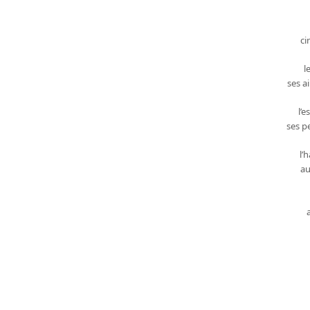
ci
l
ses a
l’e
ses p
l’
au